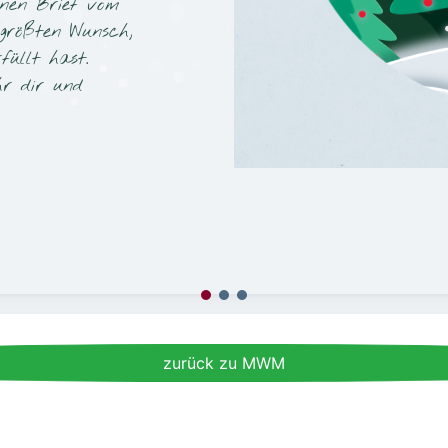
inen Brief vom
größten Wunsch,
üllt hast.
hr dir und
zurück zu MWM